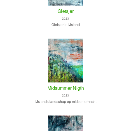
Gletsjer
2023
Gletsjer in IJsland
Midsummer Nigth
2023
IJslands landschap op midzomernacht