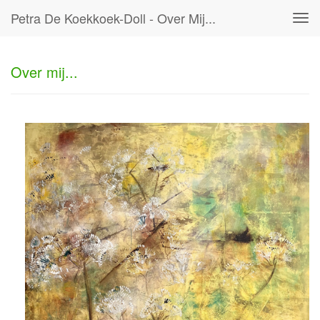
Petra De Koekkoek-Doll - Over Mij...
Tog
navi
Over mij...